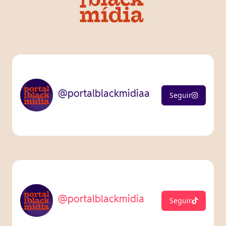
@portalblackmidiaa
Seguir
@portalblackmidia
Seguir