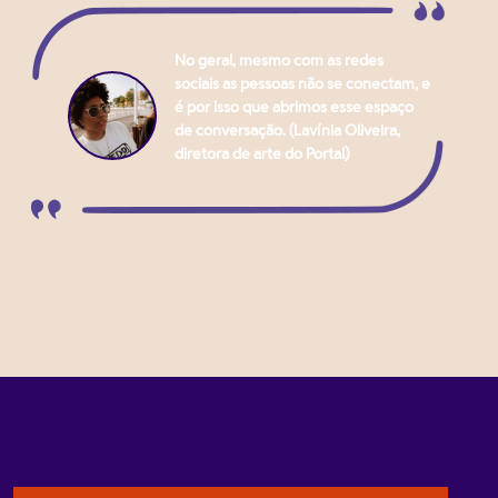
No geral, mesmo com as redes
sociais as pessoas não se conectam, e
é por isso que abrimos esse espaço
de conversação. (Lavínia Oliveira,
diretora de arte do Portal)