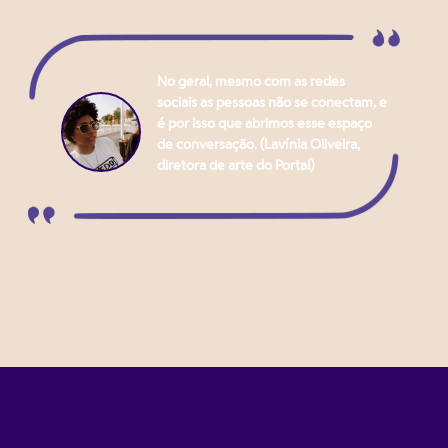
No geral, mesmo com as redes
sociais as pessoas não se conectam, e
é por isso que abrimos esse espaço
de conversação. (Lavínia Oliveira,
diretora de arte do Portal)