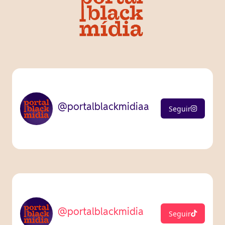
@portalblackmidiaa
Seguir
@portalblackmidia
Seguir