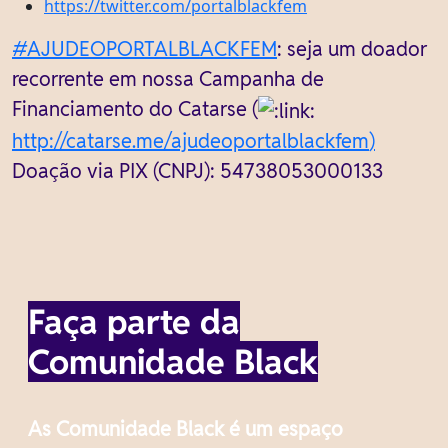
https://twitter.com/portalblackfem
#AJUDEOPORTALBLACKFEM
: seja um doador
recorrente em nossa Campanha de
Financiamento do Catarse (
http://catarse.me/ajudeoportalblackfem
)
Doação via PIX (CNPJ): 54738053000133
Faça parte da
Comunidade Black
As Comunidade Black é um espaço