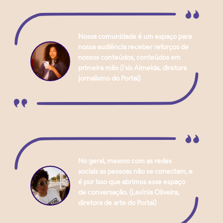
Nossa comunidade é um espaço para
nossa audiência receber reforços de
nossos conteúdos, conteúdos em
primeira mão (I'sis Almeida, diretora
jornalismo do Portal)
No geral, mesmo com as redes
sociais as pessoas não se conectam, e
é por isso que abrimos esse espaço
de conversação. (Lavínia Oliveira,
diretora de arte do Portal)