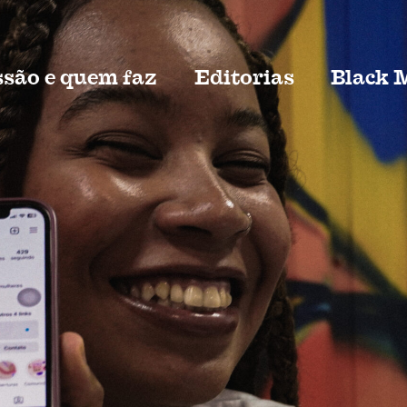
são e quem faz
Editorias
Black 