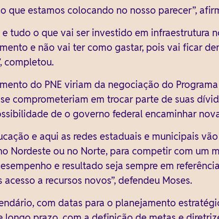
do que estamos colocando no nosso parecer”, afir
 e tudo o que vai ser investido em infraestrutura 
mento e não vai ter como gastar, pois vai ficar de
”, completou.
ciamento do PNE viriam da negociação do Program
 se comprometeriam em trocar parte de suas dívida
possibilidade de o governo federal encaminhar nova
ucação e aqui as redes estaduais e municipais vão 
no Nordeste ou no Norte, para competir com um 
esempenho e resultado seja sempre em referência
s acesso a recursos novos”, defendeu Moses.
lendário, com datas para o planejamento estratég
longo prazo, com a definição de metas e diretrize