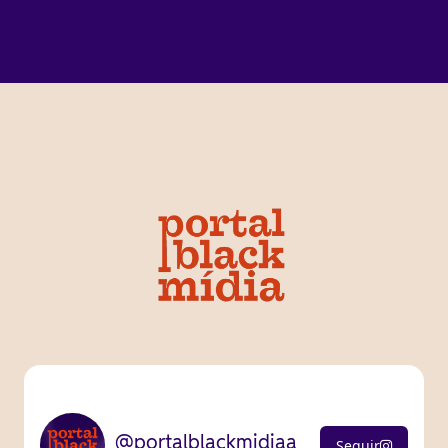
@portalblackmidiaa
Seguir