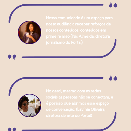
Nossa comunidade é um espaço para
nossa audiência receber reforços de
nossos conteúdos, conteúdos em
primeira mão (I'sis Almeida, diretora
jornalismo do Portal)
No geral, mesmo com as redes
sociais as pessoas não se conectam, e
é por isso que abrimos esse espaço
de conversação. (Lavínia Oliveira,
diretora de arte do Portal)