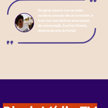
No geral, mesmo com as redes
sociais as pessoas não se conectam, e
é por isso que abrimos esse espaço
de conversação. (Lavínia Oliveira,
diretora de arte do Portal)