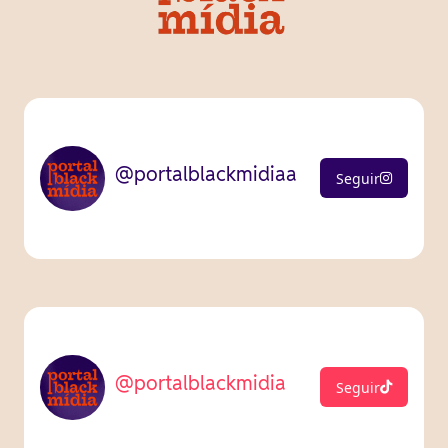
@portalblackmidiaa
Seguir
@portalblackmidia
Seguir