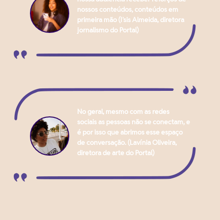
nossos conteúdos, conteúdos em
primeira mão (I'sis Almeida, diretora
jornalismo do Portal)
No geral, mesmo com as redes
sociais as pessoas não se conectam, e
é por isso que abrimos esse espaço
de conversação. (Lavínia Oliveira,
diretora de arte do Portal)