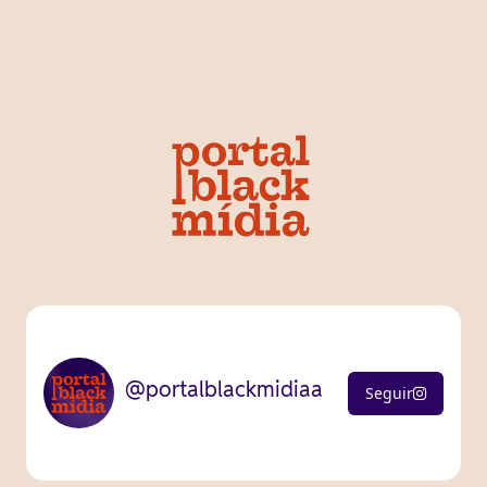
@portalblackmidiaa
Seguir