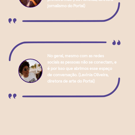
jornalismo do Portal)
No geral, mesmo com as redes
sociais as pessoas não se conectam, e
é por isso que abrimos esse espaço
de conversação. (Lavínia Oliveira,
diretora de arte do Portal)