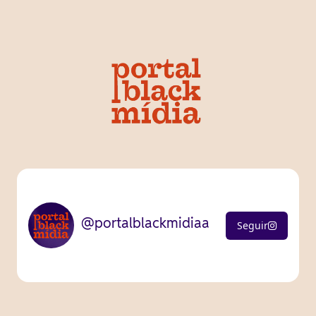
@portalblackmidiaa
Seguir