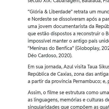
século XIX: Cabanagem, Balaiada, Pra
“Glória & Liberdade” retrata um mund
e Nordeste se dissolveram após a par
uma jovem documentarista da Repúbl
que estão dispostos a reconstruir o B
impossível manter o antigo país unido
“Meninas do Benfica” (Globoplay, 2022
Déo Cardoso, 2020).
Em sua jornada, Azul visita Taua Sik
República de Caxias, zona das antig
a partir da província Pernambuco; e, 
Assim, o filme se estrutura como um
as linguagens, memórias e culturas de
singularidades que compõem as quat