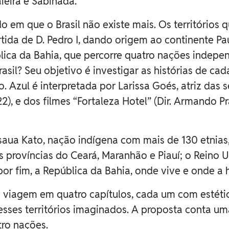
ieira e Sabinada.
o em que o Brasil não existe mais. Os territórios
tida de D. Pedro I, dando origem ao continente Pa
ica da Bahia, que percorre quatro nações indepe
rasil? Seu objetivo é investigar as histórias de c
. Azul é interpretada por Larissa Goés, atriz das s
), e dos filmes “Fortaleza Hotel” (Dir. Armando P
usaua Kato, nação indígena com mais de 130 etnias,
as províncias do Ceará, Maranhão e Piauí; o Rein
por fim, a República da Bahia, onde vive e onde a h
a viagem em quatro capítulos, cada um com estéti
sses territórios imaginados. A proposta conta uma 
ro nações.