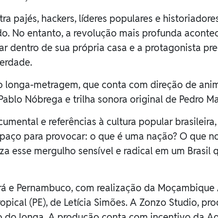
ra pajés, hackers, líderes populares e historiador
. No entanto, a revolução mais profunda acontec
dentro de sua própria casa e a protagonista precisa
berdade.
do longa-metragem, que conta com direção de ani
ablo Nóbrega e trilha sonora original de Pedro Ma
ocumental e referências à cultura popular brasileir
spaço para provocar: o que é uma nação? O que no
a esse mergulho sensível e radical em um Brasil q
á e Pernambuco, com realização da Moçambique Au
ical (PE), de Letícia Simões. A Zonzo Studio, pro
 do longa. A produção conta com incentivo da Ag