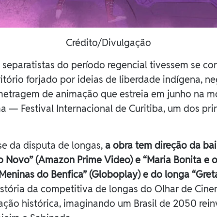
Crédito/Divulgação
s separatistas do período regencial tivessem se c
ritório forjado por ideias de liberdade indígena, 
metragem de animação que estreia em junho na mos
— Festival Internacional de Curitiba, um dos prin
se da disputa de longas,
a obra tem direção da ba
ço Novo” (Amazon Prime Video) e “Maria Bonita e 
Meninas do Benfica” (Globoplay) e do longa “Greta
istória da competitiva de longas do Olhar de Cine
ação histórica, imaginando um Brasil de 2050 rein