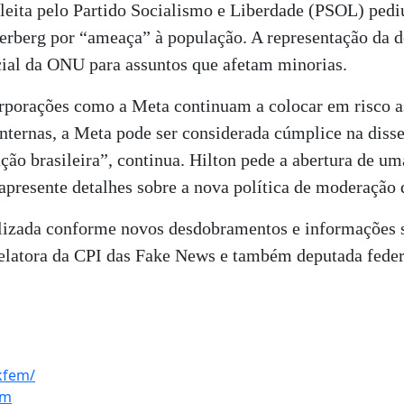
 eleita pelo Partido Socialismo e Liberdade (PSOL) ped
rberg por “ameaça” à população. A representação da d
ecial da ONU para assuntos que afetam minorias.
orporações como a Meta continuam a colocar em risco 
internas, a Meta pode ser considerada cúmplice na diss
lação brasileira”, continua. Hilton pede a abertura de 
presente detalhes sobre a nova política de moderação 
alizada conforme novos desdobramentos e informações 
atora da CPI das Fake News e também deputada federal
kfem/
em