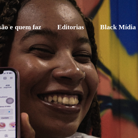
são e quem faz
Editorias
Black Mídia