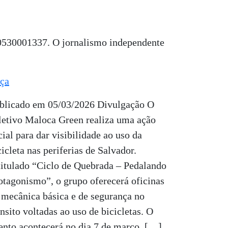
80530001337. O jornalismo independente
ça
blicado em 05/03/2026 Divulgação O
letivo Maloca Green realiza uma ação
cial para dar visibilidade ao uso da
cicleta nas periferias de Salvador.
titulado “Ciclo de Quebrada – Pedalando
otagonismo”, o grupo oferecerá oficinas
 mecânica básica e de segurança no
ânsito voltadas ao uso de bicicletas. O
ento acontecerá no dia 7 de março, […]