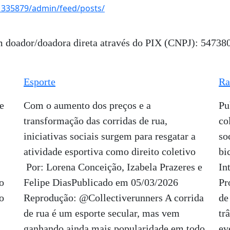
1335879/admin/feed/posts/
um doador/doadora direta através do PIX (CNPJ): 5473
Esporte
Ra
e
Com o aumento dos preços e a
Pu
transformação das corridas de rua,
co
iniciativas sociais surgem para resgatar a
so
atividade esportiva como direito coletivo
bi
Por: Lorena Conceição, Izabela Prazeres e
In
o
Felipe DiasPublicado em 05/03/2026
Pr
o
Reprodução: @Collectiverunners A corrida
de
de rua é um esporte secular, mas vem
tr
ganhando ainda mais popularidade em todo
ev